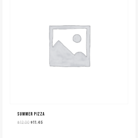
SUMMER PIZZA
Le
Le
$
12.00
$
11.45
prix
prix
initial
actuel