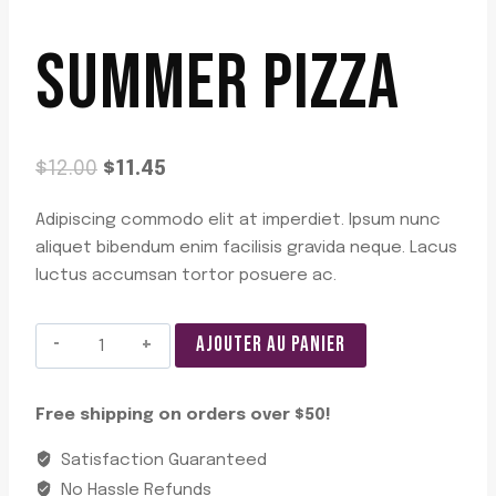
SUMMER PIZZA
Le
Le
$
12.00
$
11.45
prix
prix
Adipiscing commodo elit at imperdiet. Ipsum nunc
initial
actuel
aliquet bibendum enim facilisis gravida neque. Lacus
était :
est :
luctus accumsan tortor posuere ac.
$12.00.
$11.45.
quantité
AJOUTER AU PANIER
de
Summer
Free shipping on orders over $50!
Pizza
Satisfaction Guaranteed
No Hassle Refunds