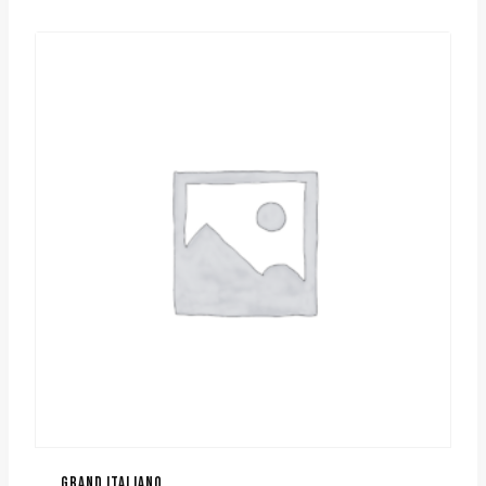
était :
est :
$12.00.
$11.45.
GRAND ITALIANO