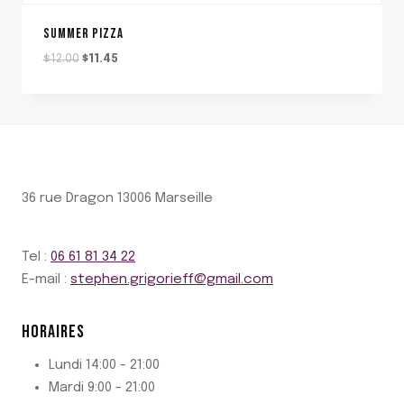
SUMMER PIZZA
Le
Le
$
12.00
$
11.45
prix
prix
initial
actuel
était :
est :
$12.00.
$11.45.
36 rue Dragon 13006 Marseille
Tel :
06 61 81 34 22
E-mail :
stephen.grigorieff@gmail.com
HORAIRES
Lundi 14:00 - 21:00
Mardi 9:00 - 21:00