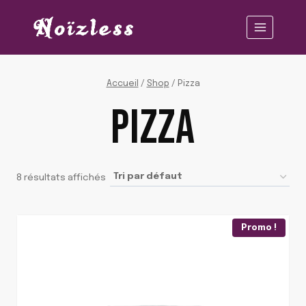
Aller
au
contenu
Accueil
/
Shop
/
Pizza
PIZZA
8 résultats affichés
Promo !