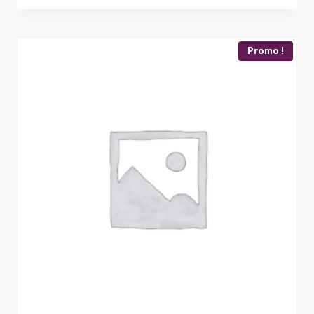
initial
actuel
était :
est :
$12.00.
$11.45.
Promo !