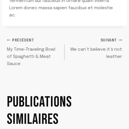
fermentum dui faucibus in ornare quam viverra.
Lorem donec massa sapien faucibus et molestie
ac.
NAVIGATION
PRÉCÉDENT
SUIVANT
My Time-Traveling Bowl
We can’t believe it’s not
DE
of Spaghetti & Meat
leather
Sauce
L’ARTICLE
PUBLICATIONS
SIMILAIRES